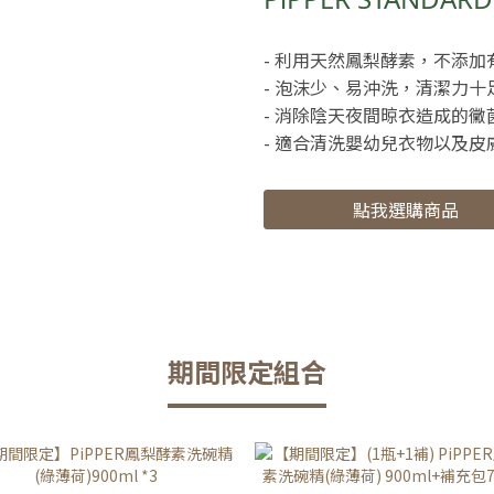
- 利用天然鳳梨酵素，不添加
- 泡沫少、易沖洗，清潔力十
- 消除陰天夜間晾衣造成的黴
- 適合清洗嬰幼兒衣物以及皮
點我選購商品
期間限定組合