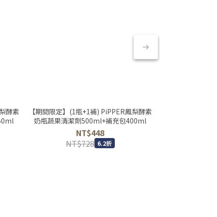
鳳梨酵素
【期間限定】(1瓶+1補) PiPPER鳳梨酵素
【期間限定】(1瓶+
0ml
奶瓶蔬果清潔劑500ml+補充包400ml
去漬劑(檸檬草)40
NT$448
N
NT$728
NT$1,
6.2折