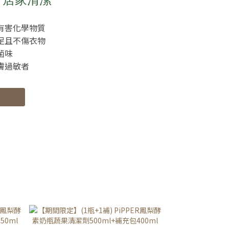
有害化學物質
足且不傷衣物
菌味
膚過敏者