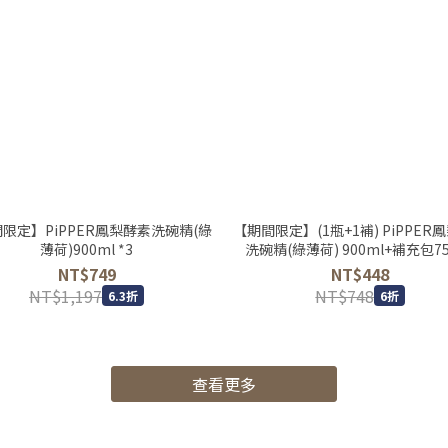
限定】PiPPER鳳梨酵素洗碗精(綠
【期間限定】(1瓶+1補) PiPPER
薄荷)900ml *3
洗碗精(綠薄荷) 900ml+補充包75
NT$749
NT$448
NT$1,197
NT$748
6.3折
6折
查看更多