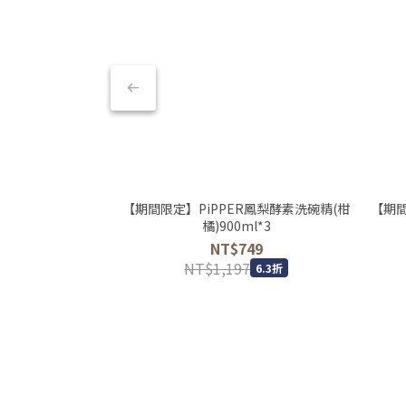
【期間限定】PiPPER鳳梨酵素洗碗精(柑
【期間
橘)900ml*3
NT$749
NT$1,197
6.3折