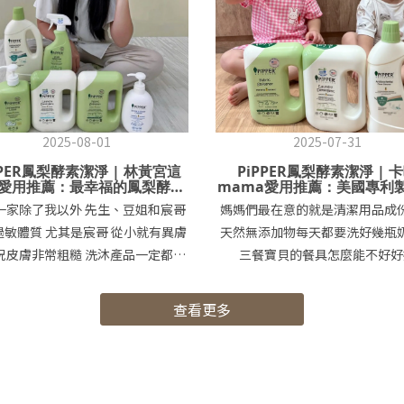
2025-08-01
2025-07-31
PPER鳳梨酵素潔淨 | 林黃宮這
PiPPER鳳梨酵素潔淨 | 
愛用推薦：最幸福的鳳梨酵力
mama愛用推薦：美國專利
從PiPPER出發!!!
通過不刺激及環保認證，敏
一家除了我以外 先生、豆姐和宸哥
媽媽們最在意的就是清潔用品成
適用👍
過敏體質 尤其是宸哥 從小就有異膚
天然無添加物每天都要洗好幾瓶
況皮膚非常粗糙 洗沐產品一定都要
三餐寶貝的餐具怎麼能不好好
挑過 潤膚乳液、護膚油每天勤擦 但
關！！！ 交給蔥薑爸來把關碗盤
還是不夠 醫生建議寢具要時常更換
在洗的！而他的皮膚爛的很可以🤣
查看更多
 還要用熱水殺菌最好的話就是用手
一碰到不好的清潔劑！馬上就會
 洗衣服還要分開洗 先生的、我和姊
敏！用了PiPPER他的手目前都
哥的 搞得我好忙啊!!! 不過 最近
敏感肌膚可以試試唷😙 PiPPER
觸到一個天然居家清潔品牌 『沛柏
人，因對市面上常見的化學清潔