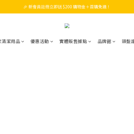
🎉 新會員註冊立即送 $200 購物金＋首購免運！
🎉 新會員註冊立即送 $200 購物金＋首購免運！
🎁 滿 $988 贈  PiPPER鳳梨酵素洗衣精(尤加利)補充包750ml
🧡 會員消費每 NT$100 累積 1 點，點數可折抵購物金！
家清潔用品
優惠活動
實體販售據點
品牌館
頭髮
🎉 新會員註冊立即送 $200 購物金＋首購免運！