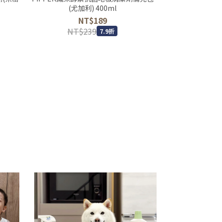
(尤加利) 400ml
草)
NT$189
N
NT$239
NT$
7.9折