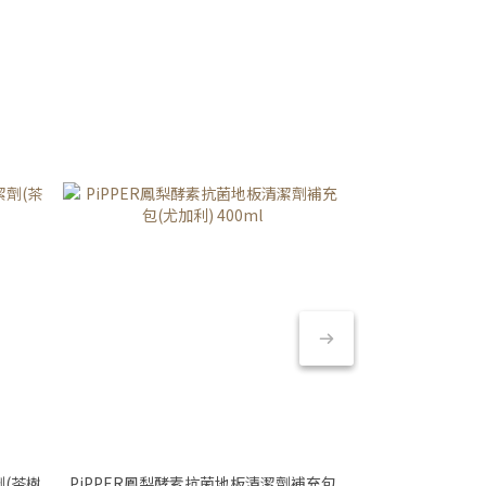
劑(茶樹
PiPPER鳳梨酵素抗菌地板清潔劑補充包
PiPPER鳳梨酵