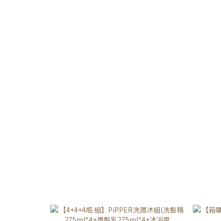
較天然的，香氣也完全不刺鼻，泡泡少
Pi
好沖洗，洗淨力也很不錯喔！🌟
過敏
《PiPPER STANDARD》鳳梨酵素柔軟
梨酵
精(花香、天然) 作為柔軟精來說香氣很
精油
夠，衣物洗完也很蓬鬆，香味也很持
物都
久！ 🌟《PiPPER STANDARD》鳳梨酵
環保
素去漬劑(檸檬草) 在衣物沾到污漬的地
的清
方噴幾下，再等一段時間刷洗一下就能
識沛
輕易清除了！🌟《PiPPER
份或
STANDARD》鳳梨酵素抗菌浴廁清潔劑
外 沛
(茶樹、橙花) 市面上的浴廁清潔劑為了
不僅
清潔力普遍都容易傷手，《PiPPER
是可
STANDARD》的浴廁清潔劑既不傷手又
污染
有一定的清潔力👍 🌟《PiPPER
一起愛
STANDARD》鳳梨酵素洗碗精(綠薄
素柔
荷、柑橘) 洗完手的皮膚不會繃繃的，也
個問
很好沖洗不易殘留，現在是老公的廚房
輕鬆去
新歡！🌟 《PiPPER STANDARD》鳳梨
然溫