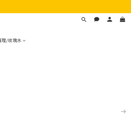
護理/玫瑰水