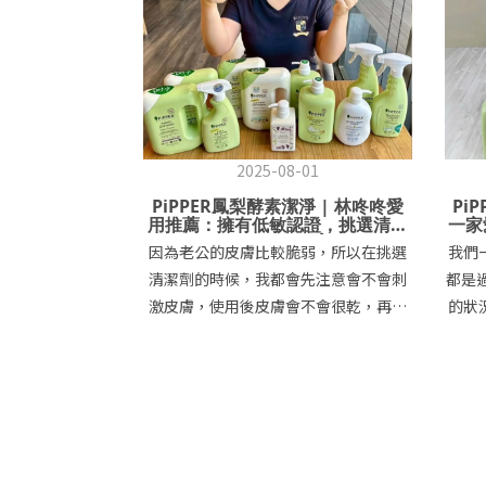
2025-08-01
PiPPER鳳梨酵素潔淨 | 林咚咚愛
Pi
用推薦：擁有低敏認證，挑選清潔
一家
劑的好選擇 👍
因為老公的皮膚比較脆弱，所以在挑選
我們
清潔劑的時候，我都會先注意會不會刺
都是
激皮膚，使用後皮膚會不會很乾，再來
的狀
才是考慮好不好洗的問題😀《PiPPER
特別
STANDARD》的產品是以鳳梨酵素為基
這樣
底的清潔用品，還有通過Dermscan
清洗
Asia低敏與不刺激雙重認證和美國專利
洗😅
技術 🌟《PiPPER STANDARD》鳳梨酵
姊的、宸
素洗衣精(檸檬草、尤加利) 味道都是比
我接