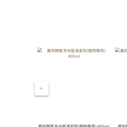
鳳梨酵素多效能清潔劑(寵物專用) 400ml
鳳梨