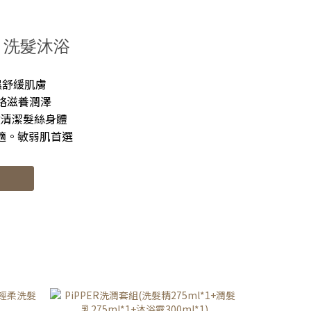
潔力和
現在都是用來清洗廚房的流理台及廁所
術提取
的水龍頭🚰 小水漬雖然無傷大雅，但是
系列清
觀感就會很阿雜😫 洗完澡及洗完碗後再
RD 洗髮沐浴
然鳳梨
噴上去漬劑 輕輕一擦，立刻恢復亮晶晶
天然精
✨✨ 有潔癖的、容不下污點的，真的可
保濕舒緩肌膚
弱肌膚
以入手( ｰ̀֊ｰ́ )b 🍍PiPPER鳳梨酵素洗碗
活絡滋養潤澤
精 大
精 說到洗碗，姐接絕對是逃跑第一的…
效清潔髮絲身體
收 可
XD 每次洗碗除了手會非常乾澀外，還會
舒適。敏弱肌首選
 不添
脫皮😢 這款洗碗精，經姐接測試後，不
😍非
會有強烈的乾澀及咬手的感覺 而且，一
推薦給
款洗碗精證明自己的實力 就是泡泡沖完
友👍
之後的『ㄍㄧ乖ㄍㄧ乖』觸感 這個有☑️
然鳳梨
而且用量不需要太多，就能把油污洗掉
來柔軟
👍👍 不過洗碗這工作，姐接還是會讓賢
電 原
的(｡•̀ᴗ-) 🍍PiPPER鳳梨酵素地板清潔劑
寶衣服
須兌水稀釋，將一瓶蓋(約25ml)清潔劑
是太驚
倒入5公升清水中💦 混合之後就可以開
淡的 完
始拖地啦 拖完沒有黏膩感，也不需要用