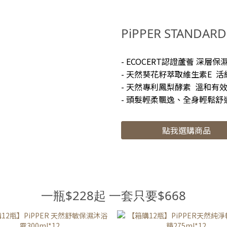
PPER』 品牌創辦人因爲對化學洗劑
重過敏，下定決心要研發兼顧清
 因而創立了PiPPER 使用天然的鳳
天然安全性，用美國專利製程技
素萃取 不含化學物質、100%天然
鳳梨酵素的天然成份，製作居家
PiPPER STANDA
添加 不論是嬰幼兒、敏弱肌膚和寵
潔產品👍 全系列清潔產品含有天
可以使用 並且通過低敏、不刺激、
酵素成分不含化學物質、100%
- ECOCERT認證蘆薈 深層
認證 以前我從來沒有用過鳳梨酵素
油添加取代香精不刺激認證、敏
- 天然葵花籽萃取維生素E 
潔產品 因為廠商的邀請 才有機會認
也適用👍ꕁPiPPER鳳梨酵素洗衣
- 天然專利鳳梨酵素 溫和有
柏PiPPER 認真使用後 不論是在成
樓曬不到太陽的寶貝們 這款真的要
- 頭髮輕柔飄逸、全身輕鬆
清潔力上都讓人滿意又安心 除此之
消除陰天夜間晾衣造成的黴菌味❤️
柏還有一點我非常讚賞👍🏻 清潔產品
加有害化學物質 我最喜歡泡沫少😍
點我選購商品
使家裡乾淨 還做到了環境友善 成分
常好沖洗 清潔力很夠也不傷衣物 
以被自然分解的 減少對自然環境的
想試試敏弱肌／寶寶的洗衣精的朋
 地球🌍只有一個，我們可以和沛柏
ꕁPiPPER鳳梨酵素柔軟精 以天
地球❤️ #鳳梨酵素洗衣精 #鳳梨酵
酵素作為基底，結合大豆卵磷脂
軟精 擔心清潔力不足?! 完全沒有這
衣物 通過天然原料防止衣服產生靜
一瓶$228起 一套只要$668
題 專利的發酵技術 讓鳳梨酵素可以
本我們家都不使用柔軟精的（寶
除頑強污垢及污漬 清潔效果💯 天
但天氣越來越可怕 薑的汗味真的
和不僅不會傷害衣物 也適用任何水
人🤣🤣🤣 不用擔心味道真的是淡