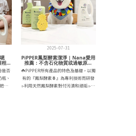
2025-07-31
卡嗯
PiPPER鳳梨酵素潔淨 | Nana愛用
製程，
推薦：不含石化物質或過敏原成
弱肌也
份，寵物、幼童及敏弱肌者皆友善
份是否
☘️PiPPER所有產品的特色及基礎，以獨
奶瓶、
有的『鳳梨酵素🍍』為專利技術而研發
把
▹利用天然鳳梨酵素對付污漬和頑垢 ▹不
都是他
包含石化物質或過敏原成份 ▹產品成份
🤣
及資訊皆透明 ▹品質或清潔效果都符合
大過
標準 ▹寵物、幼童及敏弱肌者皆友善 🍍
沒問題，
PiPPER鳳梨酵素去漬劑 這個去漬劑的
的創辦
用途超廣泛 舉凡衣服上的油污、布質家
產品嚴
具的污漬到廚房及浴廁皆可以使用 娜麻