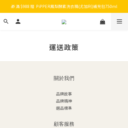
🎁 滿 $988 贈  PiPPER鳳梨酵素洗衣精(尤加利)補充包750ml
🎉 新會員註冊立即送 $200 購物金＋首購免運！
🧡 會員消費每 NT$100 累積 1 點，點數可折抵購物金！
🎉 新會員註冊立即送 $200 購物金＋首購免運！
運送政策
關於我們
品牌故事
品牌精神
選品標準
顧客服務