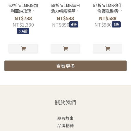
62折↘LMB保加
68折↘LMB每日
67折↘LMB強化
利亞純玫瑰水
活力噴霧精華露
修護洗髮精
100ml
200ml
200ml
NT$738
NT$538
NT$588
NT$1,330
NT$890
NT$980
6折
6折
5.6折
查看更多
關於我們
品牌故事
品牌精神