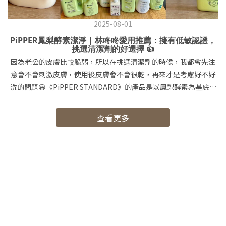
2025-08-01
PiPPER鳳梨酵素潔淨 | 林咚咚愛用推薦：擁有低敏認證，
挑選清潔劑的好選擇 👍
因為老公的皮膚比較脆弱，所以在挑選清潔劑的時候，我都會先注
意會不會刺激皮膚，使用後皮膚會不會很乾，再來才是考慮好不好
洗的問題😀《PiPPER STANDARD》的產品是以鳳梨酵素為基底的
清潔用品，還有通過Dermscan Asia低敏與不刺激雙重認證和美國
專利技術 🌟《PiPPER STANDARD》鳳梨酵素洗衣精(檸檬草、尤加
查看更多
利) 味道都是比較天然的，香氣也完全不刺鼻，泡泡少好沖洗，洗淨
力也很不錯喔！🌟《PiPPER STANDARD》鳳梨酵素柔軟精(花香、
天然) 作為柔軟精來說香氣很夠，衣物洗完也很蓬鬆，香味也很持
久！ 🌟《PiPPER STANDARD》鳳梨酵素去漬劑(檸檬草) 在衣物沾
到污漬的地方噴幾下，再等一段時間刷洗一下就能輕易清除了！🌟
《PiPPER STANDARD》鳳梨酵素抗菌浴廁清潔劑(茶樹、橙花) 市
面上的浴廁清潔劑為了清潔力普遍都容易傷手，《PiPPER
STANDARD》的浴廁清潔劑既不傷手又有一定的清潔力👍 🌟
《PiPPER STANDARD》鳳梨酵素洗碗精(綠薄荷、柑橘) 洗完手的