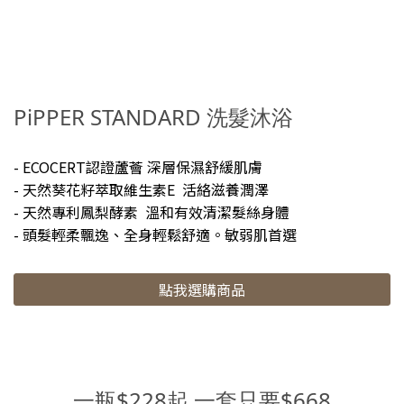
皮膚不會繃繃的，也很好沖洗不易殘留，現在是老公的廚房新歡！
🌟 《PiPPER STANDARD》鳳梨酵素奶瓶蔬果清潔劑，因為我們沒
有小孩，所以老公都拿來洗蔬菜水果，成份由天然鳳梨酵素萃取，
洗蔬菜也沒有殘留的問題！🌟《PiPPER STANDARD》鳳梨酵素洗
PiPPER STANDARD 洗髮沐浴
手液(薰衣草) 洗手液質地比較稀，不過洗完很保濕，按壓一次同樣
可以把手洗乾淨，薰衣草的香氣非常濃郁🥰 Instagram搜尋：
@lin_dondon_sandyFacebook 搜尋：林咚咚Sandy Lin《林咚咚
- ECOCERT認證蘆薈 深層保濕舒緩肌膚
分享完整文章》IG貼文👉點此連結FB貼文👉點此連結
- 天然葵花籽萃取維生素E 活絡滋養潤澤
- 天然專利鳳梨酵素 溫和有效清潔髮絲身體
- 頭髮輕柔飄逸、全身輕鬆舒適。敏弱肌首選
點我選購商品
一瓶$228起 一套只要$668