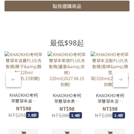
點我選購商品
最低$98起
KHAOKHO考柯
KHAOKHO考柯
KHAOKHO考柯
萃雙草本滋養
萃雙草本柔順
萃雙草本活髮
PLUS洗髮精(椰
PLUS洗髮精(蘆
PLUS洗髮精(香
NT$98
NT$98
NT$98
子&酪梨)220ml
薈&茶樹)
檸&積雪
NT$255
NT$288
NT$288
3.8折
3.4折
3.4折
(2027.05.23到
320ml(2027.06.15
草)320ml(2027.06.2
期)
到期）
到期）