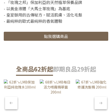
- 「玫瑰之邦」保加利亞的天然植萃保養品牌
- 以黃金液體「大馬士革玫瑰」為基底
- 皇室御用的古傳秘方，賦活肌膚、活化毛髮
- 最純粹的歐式最純粹的香氣體驗
點我選購商品
全商品62折起
即期良品29折起