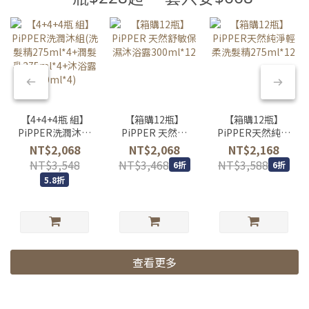
【4+4+4瓶 組】
【箱購12瓶】
【箱購12瓶】
PiPPER洗潤沐組
PiPPER 天然舒
PiPPER天然純淨
(洗髮精
敏保濕沐浴露
輕柔洗髮精
NT$2,068
NT$2,068
NT$2,168
275ml*4+潤髮乳
300ml*12
275ml*12
NT$3,548
NT$3,468
NT$3,588
6折
6折
275ml*4+沐浴露
5.8折
300ml*4)
查看更多