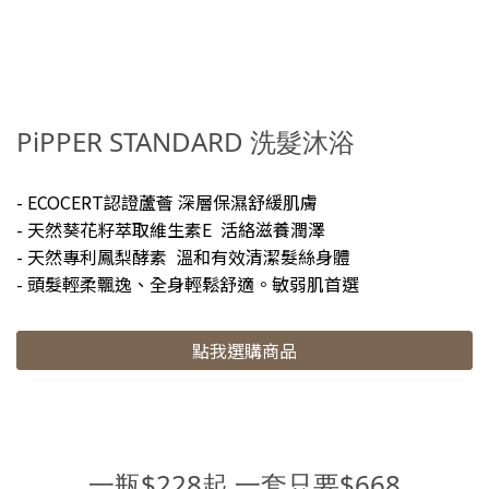
皮膚不會繃繃的，也很好沖洗不易殘留，現在是老公的廚房新歡！
🌟 《PiPPER STANDARD》鳳梨酵素奶瓶蔬果清潔劑，因為我們沒
有小孩，所以老公都拿來洗蔬菜水果，成份由天然鳳梨酵素萃取，
洗蔬菜也沒有殘留的問題！🌟《PiPPER STANDARD》鳳梨酵素洗
PiPPER STANDARD 洗髮沐浴
手液(薰衣草) 洗手液質地比較稀，不過洗完很保濕，按壓一次同樣
可以把手洗乾淨，薰衣草的香氣非常濃郁🥰 Instagram搜尋：
@lin_dondon_sandyFacebook 搜尋：林咚咚Sandy Lin《林咚咚
- ECOCERT認證蘆薈 深層保濕舒緩肌膚
分享完整文章》IG貼文👉點此連結FB貼文👉點此連結
- 天然葵花籽萃取維生素E 活絡滋養潤澤
- 天然專利鳳梨酵素 溫和有效清潔髮絲身體
- 頭髮輕柔飄逸、全身輕鬆舒適。敏弱肌首選
點我選購商品
一瓶$228起 一套只要$668