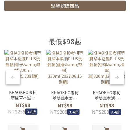
點我選購商品
最低$98起
KHAOKHO考柯
KHAOKHO考柯
KHAOKHO考柯
萃雙草本滋養
萃雙草本柔順
萃雙草本活髮
PLUS洗髮精(椰
PLUS洗髮精(蘆
PLUS洗髮精(香
NT$98
NT$98
NT$98
子&酪梨)220ml
薈&茶樹)
檸&積雪
NT$255
NT$288
NT$288
3.8折
3.4折
3.4折
(2027.05.23到
320ml(2027.06.15
草)320ml(2027.06.2
期)
到期）
到期）