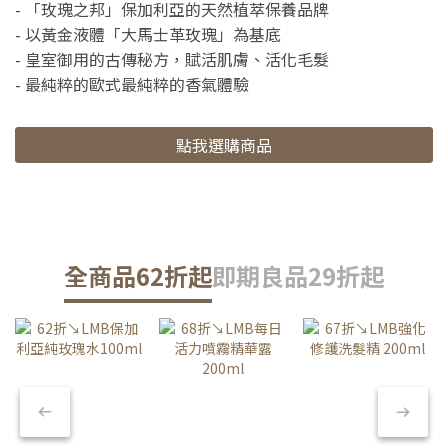
- 「玫瑰之邦」保加利亞的天然植萃保養品牌
- 以黃金液體「大馬士革玫瑰」為基底
- 皇室御用的古傳秘方，賦活肌膚、活化毛髮
- 最純粹的歐式最純粹的香氣體驗
點我選購商品
全商品62折起
即期良品29折起