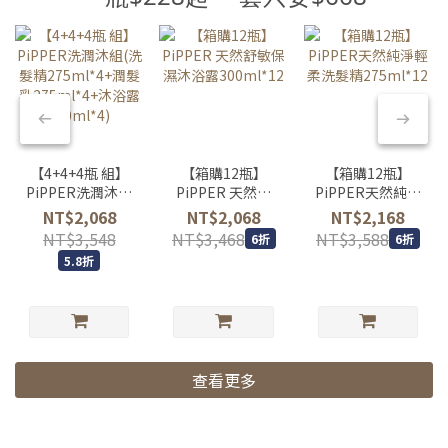
【4+4+4瓶 組】
【箱購12瓶】
【箱購12瓶】
PiPPER洗潤沐組
PiPPER 天然舒
PiPPER天然純淨
(洗髮精
敏保濕沐浴露
輕柔洗髮精
NT$2,068
NT$2,068
NT$2,168
275ml*4+潤髮乳
300ml*12
275ml*12
NT$3,548
NT$3,468
NT$3,588
6折
6折
275ml*4+沐浴露
5.8折
300ml*4)
查看更多