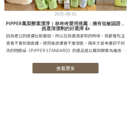
2025-08-01
PiPPER鳳梨酵素潔淨 | 林咚咚愛用推薦：擁有低敏認證，
挑選清潔劑的好選擇 👍
因為老公的皮膚比較脆弱，所以在挑選清潔劑的時候，我都會先注
意會不會刺激皮膚，使用後皮膚會不會很乾，再來才是考慮好不好
洗的問題😀《PiPPER STANDARD》的產品是以鳳梨酵素為基底的
清潔用品，還有通過Dermscan Asia低敏與不刺激雙重認證和美國
專利技術 🌟《PiPPER STANDARD》鳳梨酵素洗衣精(檸檬草、尤加
查看更多
利) 味道都是比較天然的，香氣也完全不刺鼻，泡泡少好沖洗，洗淨
力也很不錯喔！🌟《PiPPER STANDARD》鳳梨酵素柔軟精(花香、
天然) 作為柔軟精來說香氣很夠，衣物洗完也很蓬鬆，香味也很持
久！ 🌟《PiPPER STANDARD》鳳梨酵素去漬劑(檸檬草) 在衣物沾
到污漬的地方噴幾下，再等一段時間刷洗一下就能輕易清除了！🌟
《PiPPER STANDARD》鳳梨酵素抗菌浴廁清潔劑(茶樹、橙花) 市
面上的浴廁清潔劑為了清潔力普遍都容易傷手，《PiPPER
STANDARD》的浴廁清潔劑既不傷手又有一定的清潔力👍 🌟
《PiPPER STANDARD》鳳梨酵素洗碗精(綠薄荷、柑橘) 洗完手的