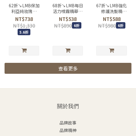
62折↘LMB保加
68折↘LMB每日
67折↘LMB強化
利亞純玫瑰水
活力噴霧精華露
修護洗髮精
100ml
200ml
200ml
NT$738
NT$538
NT$588
NT$1,330
NT$890
NT$980
6折
6折
5.6折
查看更多
關於我們
品牌故事
品牌精神