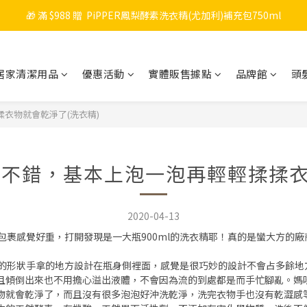
🎁 滿 $988 贈  PiPPER鳳梨酵素洗衣精(尤加利)補充包750ml
🎉 新會員註冊立即送 $200 購物金＋首購免運！
🧡 會員消費每 NT$100 累積 1 點，點數可折抵購物金！
居家清潔用品
優惠活動
實體販售據點
品牌館
頭
🎉 新會員註冊立即送 $200 購物金＋首購免運！
衣物就會乾淨了(洗衣精)
不錯，基本上泡一泡再輕輕揉揉衣
2020-04-13
用。拿到包裹感覺好重，打開發現是一大瓶900ml的洗衣精耶！真的是蠻大
方方正正的形狀手拿的地方設計在瓶身側裡面，感覺是很巧妙的設計不會占多餘
且傾倒出來也不用擔心溢出液體，不會因為流的到處都是而手忙腳亂。媽咪
物就會乾淨了，而且沒有很多泡泡好沖洗乾淨，洗完衣物手也沒有乾澀感