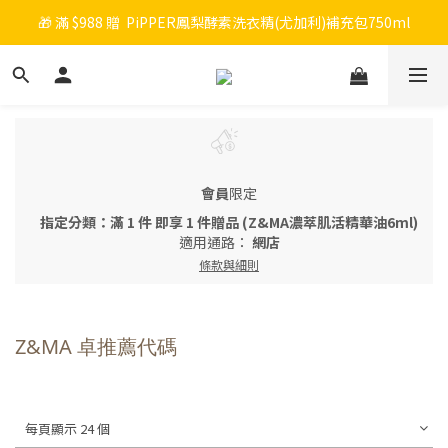
🎁 滿 $988 贈  PiPPER鳳梨酵素洗衣精(尤加利)補充包750ml
🎉 新會員註冊立即送 $200 購物金＋首購免運！
🧡 會員消費每 NT$100 累積 1 點，點數可折抵購物金！
🎉 新會員註冊立即送 $200 購物金＋首購免運！
會員
限定
指定分類：滿 1 件 即享 1 件贈品 (Z&MA濃萃肌活精華油6ml)
適用通路：
網店
條款與細則
Z&MA 卓推薦代碼
每頁顯示 24 個