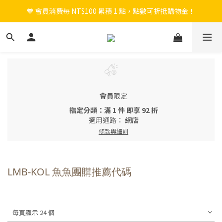
🧡 會員消費每 NT$100 累積 1 點，點數可折抵購物金！
🎉 新會員註冊立即送 $200 購物金＋首購免運！
🎉 新會員註冊立即送 $200 購物金＋首購免運！
會員
限定
指定分類：滿 1 件 即享 92 折
適用通路：
網店
條款與細則
LMB-KOL 魚魚團購推薦代碼
每頁顯示 24 個