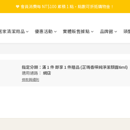
🧡 會員消費每 NT$100 累積 1 點，點數可折抵購物金！
🎉 新會員註冊立即送 $200 購物金＋首購免運！
🎉 新會員註冊立即送 $200 購物金＋首購免運！
居家清潔用品
優惠活動
實體販售據點
品牌館
頭
指定分類：滿 1 件 即享 1 件贈品 (芷瑪香檸純淨潔顏露6ml)
適用通路：
網店
條款與細則