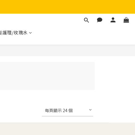
髮護理/玫瑰水
每頁顯示 24 個