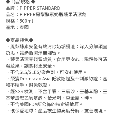
◆ 商品規格 ◆
品牌：PiPPER STANDARD
品名：PiPPER鳳梨酵素奶瓶蔬果清潔劑
規格：500ml
產地：泰國
◆商品特色◆
．鳳梨酵素安全有效清除奶垢殘渣：深入分解頑固
奶垢，讓奶瓶潔淨無殘留。
．蔬果清潔零殘留雜質，食用更安心：稀釋後可清
潔蔬果，讓食材更安全。
．不含SLS/SLES/染色劑，可安心使用。
．榮獲Dermscan Asia 低敏認證及不刺激認證：溫
和不咬手，避免乾澀。
．經SGS 檢測，不含甲醛、三氯沙、壬基苯酚、壬
基苯酚聚乙氧基醇、螢光劑、重金屬、砷。
．不含美國FDA所公佈的指定過敏原。
．環保愛地球︰產品被生物高度分解，友善環境。