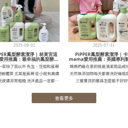
2025-08-01
2025-07-31
PPER鳳梨酵素潔淨 | 林黃宮這
PiPPER鳳梨酵素潔淨 | 
愛用推薦：最幸福的鳳梨酵力
mama愛用推薦：美國專利
從PiPPER出發!!!
通過不刺激及環保認證，敏
一家除了我以外 先生、豆姐和宸哥
媽媽們最在意的就是清潔用品成
適用👍
過敏體質 尤其是宸哥 從小就有異膚
天然無添加物每天都要洗好幾瓶
況皮膚非常粗糙 洗沐產品一定都要
三餐寶貝的餐具怎麼能不好好
挑過 潤膚乳液、護膚油每天勤擦 但
關！！！ 交給蔥薑爸來把關碗盤
還是不夠 醫生建議寢具要時常更換
在洗的！而他的皮膚爛的很可以🤣
查看更多
 還要用熱水殺菌最好的話就是用手
一碰到不好的清潔劑！馬上就會
 洗衣服還要分開洗 先生的、我和姊
敏！用了PiPPER他的手目前都
哥的 搞得我好忙啊!!! 不過 最近
敏感肌膚可以試試唷😙 PiPPER
觸到一個天然居家清潔品牌 『沛柏
人，因對市面上常見的化學清潔