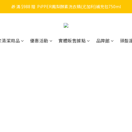
🎁 滿 $988 贈  PiPPER鳳梨酵素洗衣精(尤加利)補充包750ml
🎉 新會員註冊立即送 $200 購物金＋首購免運！
🧡 會員消費每 NT$100 累積 1 點，點數可折抵購物金！
🎉 新會員註冊立即送 $200 購物金＋首購免運！
家清潔用品
優惠活動
實體販售據點
品牌館
頭髮