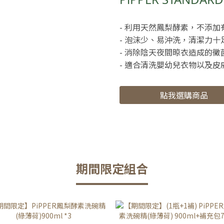
- 利用天然鳳梨酵素，不添加
- 泡沫少、易沖洗，清潔力十
- 消除陰天夜間晾衣造成的黴
- 適合清洗嬰幼兒衣物以及皮
點我選購商品
期間限定組合