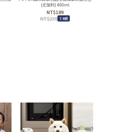
(尤加利) 400ml
草)
NT$189
N
NT$239
NT$
7.9折