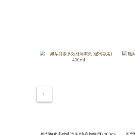
鳳梨酵素多效能清潔劑(寵物專用) 400ml
鳳梨