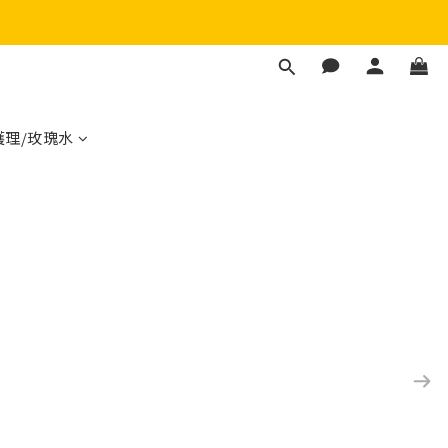
護理/玫瑰水