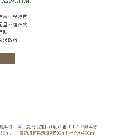
有害化學物質
足且不傷衣物
菌味
膚過敏者