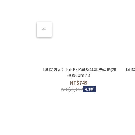
【期間限定】PiPPER鳳梨酵素洗碗精(柑
【期間
橘)900ml*3
NT$749
NT$1,197
6.3折