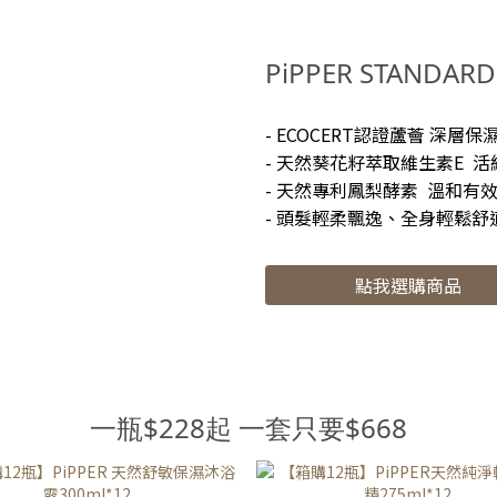
PPER』 品牌創辦人因爲對化學洗劑
重過敏，下定決心要研發兼顧清
 因而創立了PiPPER 使用天然的鳳
天然安全性，用美國專利製程技
素萃取 不含化學物質、100%天然
鳳梨酵素的天然成份，製作居家
PiPPER STANDA
添加 不論是嬰幼兒、敏弱肌膚和寵
潔產品👍 全系列清潔產品含有天
可以使用 並且通過低敏、不刺激、
酵素成分不含化學物質、100%
- ECOCERT認證蘆薈 深層
認證 以前我從來沒有用過鳳梨酵素
油添加取代香精不刺激認證、敏
- 天然葵花籽萃取維生素E 
潔產品 因為廠商的邀請 才有機會認
也適用👍ꕁPiPPER鳳梨酵素洗衣
- 天然專利鳳梨酵素 溫和有
柏PiPPER 認真使用後 不論是在成
樓曬不到太陽的寶貝們 這款真的要
- 頭髮輕柔飄逸、全身輕鬆
清潔力上都讓人滿意又安心 除此之
消除陰天夜間晾衣造成的黴菌味❤️
柏還有一點我非常讚賞👍🏻 清潔產品
加有害化學物質 我最喜歡泡沫少😍
點我選購商品
使家裡乾淨 還做到了環境友善 成分
常好沖洗 清潔力很夠也不傷衣物 
以被自然分解的 減少對自然環境的
想試試敏弱肌／寶寶的洗衣精的朋
 地球🌍只有一個，我們可以和沛柏
ꕁPiPPER鳳梨酵素柔軟精 以天
地球❤️ #鳳梨酵素洗衣精 #鳳梨酵
酵素作為基底，結合大豆卵磷脂
軟精 擔心清潔力不足?! 完全沒有這
衣物 通過天然原料防止衣服產生靜
一瓶$228起 一套只要$668
題 專利的發酵技術 讓鳳梨酵素可以
本我們家都不使用柔軟精的（寶
除頑強污垢及污漬 清潔效果💯 天
但天氣越來越可怕 薑的汗味真的
和不僅不會傷害衣物 也適用任何水
人🤣🤣🤣 不用擔心味道真的是淡