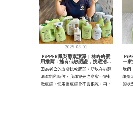
2025-08-01
PiPPER鳳梨酵素潔淨 | 林咚咚愛
Pi
用推薦：擁有低敏認證，挑選清潔
一家
劑的好選擇 👍
因為老公的皮膚比較脆弱，所以在挑選
我們
清潔劑的時候，我都會先注意會不會刺
都是
激皮膚，使用後皮膚會不會很乾，再來
的狀
才是考慮好不好洗的問題😀《PiPPER
特別
STANDARD》的產品是以鳳梨酵素為基
這樣
底的清潔用品，還有通過Dermscan
清洗
Asia低敏與不刺激雙重認證和美國專利
洗😅
技術 🌟《PiPPER STANDARD》鳳梨酵
姊的、宸
素洗衣精(檸檬草、尤加利) 味道都是比
我接