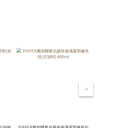
劑(茶樹
PiPPER鳳梨酵素抗菌地板清潔劑補充包
PiPPER鳳梨酵