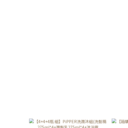
較天然的，香氣也完全不刺鼻，泡泡少
Pi
好沖洗，洗淨力也很不錯喔！🌟
過敏
《PiPPER STANDARD》鳳梨酵素柔軟
梨酵
精(花香、天然) 作為柔軟精來說香氣很
精油
夠，衣物洗完也很蓬鬆，香味也很持
物都
久！ 🌟《PiPPER STANDARD》鳳梨酵
環保
素去漬劑(檸檬草) 在衣物沾到污漬的地
的清
方噴幾下，再等一段時間刷洗一下就能
識沛
輕易清除了！🌟《PiPPER
份或
STANDARD》鳳梨酵素抗菌浴廁清潔劑
外 沛
(茶樹、橙花) 市面上的浴廁清潔劑為了
不僅
清潔力普遍都容易傷手，《PiPPER
是可
STANDARD》的浴廁清潔劑既不傷手又
污染
有一定的清潔力👍 🌟《PiPPER
一起愛
STANDARD》鳳梨酵素洗碗精(綠薄
素柔
荷、柑橘) 洗完手的皮膚不會繃繃的，也
個問
很好沖洗不易殘留，現在是老公的廚房
輕鬆去
新歡！🌟 《PiPPER STANDARD》鳳梨
然溫