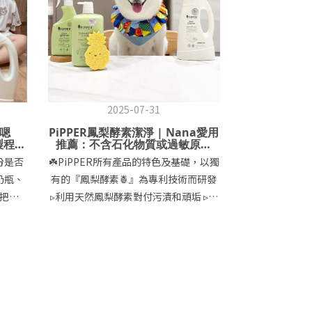
2025-07-31
卡嗯
PiPPER鳳梨酵素潔淨 | Nana愛用
製程，
推薦：不含石化物質或過敏原成
弱肌也
份，寵物、幼童及敏弱肌者皆友善
份是否
☘️PiPPER所有產品的特色及基礎，以獨
奶瓶、
有的『鳳梨酵素🍍』為專利技術而研發
把
▹利用天然鳳梨酵素對付污漬和頑垢 ▹不
都是他
包含石化物質或過敏原成份 ▹產品成份
🤣
及資訊皆透明 ▹品質或清潔效果都符合
大過
標準 ▹寵物、幼童及敏弱肌者皆友善 🍍
沒問題，
PiPPER鳳梨酵素去漬劑 這個去漬劑的
的創辦
用途超廣泛 舉凡衣服上的油污、布質家
產品嚴
具的污漬到廚房及浴廁皆可以使用 娜麻