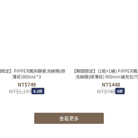
限定】PiPPER鳳梨酵素洗碗精(綠
【期間限定】(1瓶+1補) PiPPER
薄荷)900ml *3
洗碗精(綠薄荷) 900ml+補充包75
NT$749
NT$448
NT$1,197
NT$748
6.3折
6折
查看更多