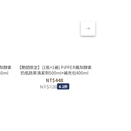
鳳梨酵素
【期間限定】(1瓶+1補) PiPPER鳳梨酵素
【期間限定】(1瓶+
0ml
奶瓶蔬果清潔劑500ml+補充包400ml
去漬劑(檸檬草)40
NT$448
N
NT$728
NT$1,
6.2折