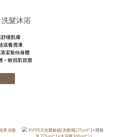
潔力和
現在都是用來清洗廚房的流理台及廁所
術提取
的水龍頭🚰 小水漬雖然無傷大雅，但是
系列清
觀感就會很阿雜😫 洗完澡及洗完碗後再
RD 洗髮沐浴
然鳳梨
噴上去漬劑 輕輕一擦，立刻恢復亮晶晶
天然精
✨✨ 有潔癖的、容不下污點的，真的可
保濕舒緩肌膚
弱肌膚
以入手( ｰ̀֊ｰ́ )b 🍍PiPPER鳳梨酵素洗碗
活絡滋養潤澤
精 大
精 說到洗碗，姐接絕對是逃跑第一的…
效清潔髮絲身體
收 可
XD 每次洗碗除了手會非常乾澀外，還會
舒適。敏弱肌首選
 不添
脫皮😢 這款洗碗精，經姐接測試後，不
😍非
會有強烈的乾澀及咬手的感覺 而且，一
推薦給
款洗碗精證明自己的實力 就是泡泡沖完
友👍
之後的『ㄍㄧ乖ㄍㄧ乖』觸感 這個有☑️
然鳳梨
而且用量不需要太多，就能把油污洗掉
來柔軟
👍👍 不過洗碗這工作，姐接還是會讓賢
電 原
的(｡•̀ᴗ-) 🍍PiPPER鳳梨酵素地板清潔劑
寶衣服
須兌水稀釋，將一瓶蓋(約25ml)清潔劑
是太驚
倒入5公升清水中💦 混合之後就可以開
淡的 完
始拖地啦 拖完沒有黏膩感，也不需要用