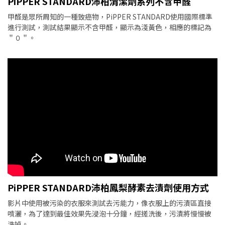
PiPPER STANDARD沛柏清潔劑系列不含甲醛
甲醛是眾所周知的一種致癌物，PiPPER STANDARD使用國際標準
進行測試，測試結果顯示不含甲醛，顯示為淺黃色，相應的標記為
＂０＂。
PiPPER STANDARD沛柏鳳梨酵素去漬劑使用方式
影片中使用被污染的衣服來測試去污能力，像衣服上的污漬區直接
噴灑，為了達到最佳效果先浸泡十分鐘，經搓洗後，污漬將慢慢被
洗掉。