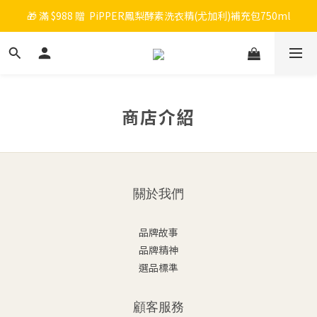
🎁 滿 $988 贈  PiPPER鳳梨酵素洗衣精(尤加利)補充包750ml
🎉 新會員註冊立即送 $200 購物金＋首購免運！
🧡 會員消費每 NT$100 累積 1 點，點數可折抵購物金！
🎉 新會員註冊立即送 $200 購物金＋首購免運！
商店介紹
關於我們
品牌故事
品牌精神
選品標準
顧客服務