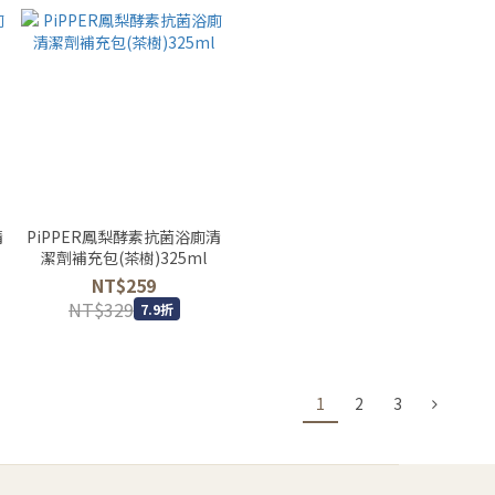
清
PiPPER鳳梨酵素抗菌浴廁清
潔劑補充包(茶樹)325ml
NT$259
NT$329
7.9折
1
2
3