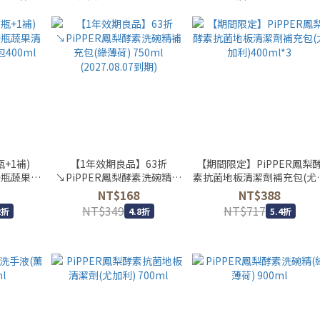
+1補)
【1年效期良品】63折
【期間限定】PiPPER鳳梨
奶瓶蔬果清
↘PiPPER鳳梨酵素洗碗精補
素抗菌地板清潔劑補充包(尤
400ml
充包(綠薄荷) 750ml
利)400ml*3
NT$168
NT$388
(2027.08.07到期)
NT$349
NT$717
2折
4.8折
5.4折