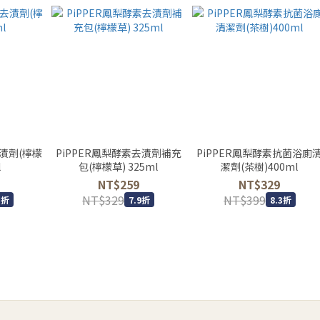
去漬劑(檸檬
PiPPER鳳梨酵素去漬劑補充
PiPPER鳳梨酵素抗菌浴廁
l
包(檸檬草) 325ml
潔劑(茶樹)400ml
NT$259
NT$329
NT$329
NT$399
3折
7.9折
8.3折