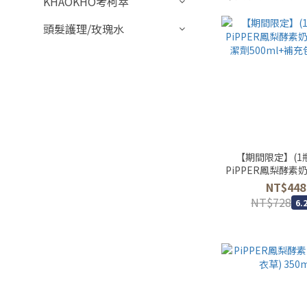
KHAOKHO考柯萃
頭髮護理/玫瑰水
【期間限定】(1瓶
PiPPER鳳梨酵素
潔劑500ml+補充包
NT$448
NT$728
6.