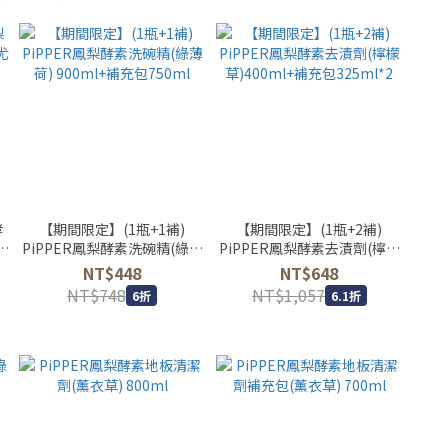
酵
【期間限定】(1瓶+1補)
【期間限定】(1瓶+2補)
加
PiPPER鳳梨酵素洗碗精(綠薄
PiPPER鳳梨酵素去漬劑(檸檬
荷) 900ml+補充包750ml
草)400ml+補充包325ml*2
NT$448
NT$648
NT$748
NT$1,057
6折
6.1折