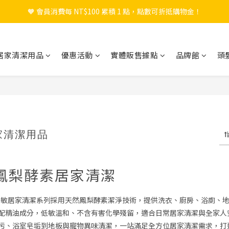
🧡 會員消費每 NT$100 累積 1 點，點數可折抵購物金！
🎉 新會員註冊立即送 $200 購物金＋首購免運！
🎉 新會員註冊立即送 $200 購物金＋首購免運！
居家清潔用品
優惠活動
實體販售據點
品牌館
頭
家清潔用品
R 鳳梨酵素居家清潔
ndard 低敏居家清潔系列採用天然鳳梨酵素潔淨技術，提供洗衣、廚房、浴
配精油成分，低敏溫和、不含有害化學殘留，適合日常居家清潔與全家人
污、浴室皂垢到地板與寵物異味清潔，一站滿足全方位居家清潔需求，打