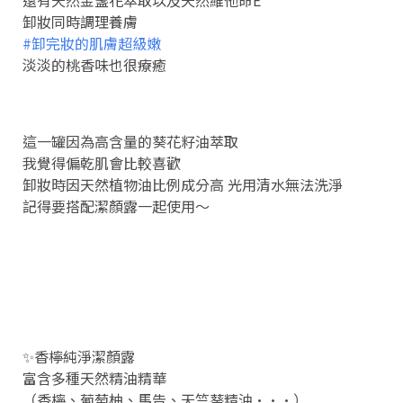
還有天然金盞花萃取以及天然維他命E
卸妝同時調理養膚
#卸完妝的肌膚超級嫩
淡淡的桃香味也很療癒
這一罐因為高含量的葵花籽油萃取
我覺得偏乾肌會比較喜歡
卸妝時因天然植物油比例成分高 光用清水無法洗淨
記得要搭配潔顏露一起使用～
✨香檸純淨潔顏露
富含多種天然精油精華
（香檸、葡萄柚、馬告、天竺葵精油···）