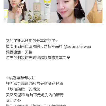
又到了新品試用的分享時間了✨
這次用到來自法國的天然植萃品牌 @zetma.taiwan
讓我疲憊一天後
每天的卸妝時光變得超級療癒又享受❤️
✨桃香柔顏卸妝油
裡面富含高達75%的天然葵花籽油
「以油融妝」的概念
天然又溫和 能夠帶走毛孔內的髒污
除此之外