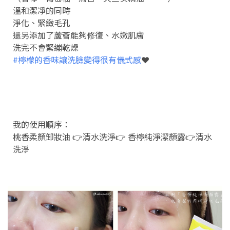
溫和潔凈的同時
淨化、緊緻毛孔
還另添加了蘆薈能夠修復、水嫩肌膚
洗完不會緊繃乾燥
#檸檬的香味讓洗臉變得很有儀式感
❤️
我的使用順序：
桃香柔顏卸妝油 👉清水洗淨👉 香檸純淨潔顏露👉清水
洗淨