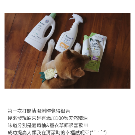
第一次打開清潔劑時覺得很香
後來發現原來是有添加100%天然精油
味道分別是葡萄柚&薰衣草都很喜歡!!!
成功提高人類我在清潔時的幸福感呢♡︎(°´ ˘ `°)