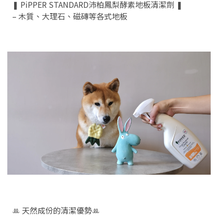
❚ PiPPER STANDARD沛柏鳳梨酵素地板清潔劑 ❚
– 木質、大理石、磁磚等各式地板
ꔛ 天然成份的清潔優勢ꔛ