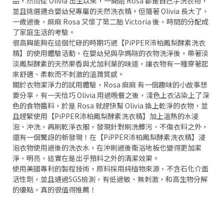
品，然而從 Olivia 出生以來，一開始 Rosa 都是自己手洗衣物，
並且挑選適合嬰幼兒專屬的天然洗衣精。但隨著 Olivia 長大了，
一歲過後，麻麻 Rosa 又懷了第二胎 Victoria 後，時間的分配成
了家庭生活的考驗。
很高興能夠在這個忙碌的時期巧遇【PiPPER沛柏鳳梨酵素洗衣
精】的使用體驗活動，在嬰幼兒與孕媽咪的衣物洗淨後，帶著淡
淡鳳梨酵素的天然果香與尤加利葉的味道，讓衣物有一種穿著起
來舒適、柔軟而不刺激的溫潤質感。
關於衣物潔淨力的試用體驗，Rosa 麻麻 有一個趣味的小故事想
要分享，有一天恰巧 Olivia 用過晚餐之後，淺色上衣沾染上了深
色的食物醬料，於是 Rosa 就趕快幫 Olivia 換上乾淨的衣物，並
且趕緊使用【PiPPER沛柏鳳梨酵素洗衣精】加上溫熱的水浸
泡、沖洗，再刷乾淨衣服，發現針對刷洗髒污、不傷衣料之外，
還有一個驚訝的新發現！在【PiPPER沛柏鳳梨酵素洗衣精】浸
泡衣物使用過後的洗衣水，在沖刷過後衛浴地板也變得更加潔
淨、明亮，這實在是出乎預料之外的清潔效果。
使用美國專利的製程技術，原料採用純植物來源，不含石化介面
活性劑，並且通過SGS檢測，有低過敏、無刺激，和高生物分解
的優點，真的很值得推薦！