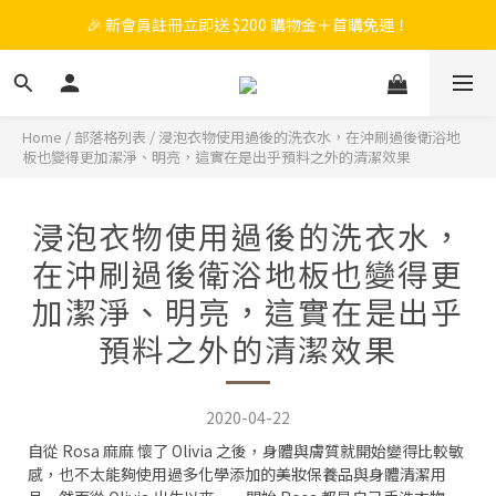
🎉 新會員註冊立即送 $200 購物金＋首購免運！
🎉 新會員註冊立即送 $200 購物金＋首購免運！
🎁 滿 $988 贈  PiPPER鳳梨酵素洗衣精(尤加利)補充包750ml
🧡 會員消費每 NT$100 累積 1 點，點數可折抵購物金！
Home
/
部落格列表
/
浸泡衣物使用過後的洗衣水，在沖刷過後衛浴地
板也變得更加潔淨、明亮，這實在是出乎預料之外的清潔效果
🎉 新會員註冊立即送 $200 購物金＋首購免運！
浸泡衣物使用過後的洗衣水，
在沖刷過後衛浴地板也變得更
加潔淨、明亮，這實在是出乎
預料之外的清潔效果
2020-04-22
自從 Rosa 麻麻 懷了 Olivia 之後，身體與膚質就開始變得比較敏
感，也不太能夠使用過多化學添加的美妝保養品與身體清潔用