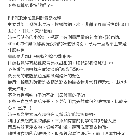
咚爸總算給我按"讚"了~
PiPPER沛柏鳳梨酵素洗衣精
主要成份：發醇水果液、檸檬酸納、水、非離子界面活性劑(源自
玉米)、甘油、天然精油
沛柏很貼心的小設計，瓶蓋上有測量用量的刻度唷~(30ml和
40ml)沛柏鳳梨酵素洗衣精的味道很特別，仔媽一直說不上來是
什麼味道……
應該是尤加利+鳳梨的綜合香味吧~
仔媽我覺得有點像感冒藥水甜甜的，咚爸說我沒慧根~><~
咚爸說他明明就有聞淡淡的"鳳梨"香味~
洗衣精的液體顏色是鳳梨濃縮汁的顏色~
使用沛柏鳳梨酵素洗衣精洗滌衣物後衣物非常舒適柔軟，味道也
很天然哦~
不會有香精味~(不錯不錯~ )品質真的不錯，
咚爸一直堅持要給仔哥、咚弟使用含天然成份的洗衣精，比較安
心。(堅持~ )
沛柏鳳梨酵素洗衣精擁有天然成份的清潔優勢~
利用了天然的鳳梨酵素，不添加有害的化學物質(咚爸大推)
而且有效潔淨衣物、低敏不刺激，還可洗寶寶衣物哦~
雖然洗衣精的泡沫很少、但是很容易沖洗哦~，而且清潔力十足