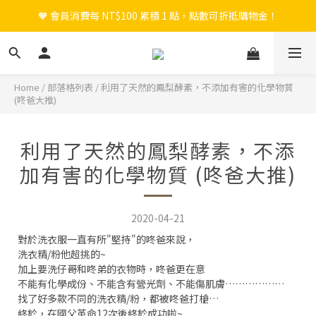
🧡 會員消費每 NT$100 累積 1 點，點數可折抵購物金！
🎉 新會員註冊立即送 $200 購物金＋首購免運！
🎉 新會員註冊立即送 $200 購物金＋首購免運！
Home
/
部落格列表
/
利用了天然的鳳梨酵素，不添加有害的化學物質
(咚爸大推)
利用了天然的鳳梨酵素，不添
加有害的化學物質 (咚爸大推)
2020-04-21
對於洗衣服一直有所"堅持"的咚爸來說，
洗衣精/粉他超挑的~
加上要洗仔哥和咚弟的衣物時，咚爸更在意
不能有化學成份、不能含有營光劑、不能傷肌膚………………
找了好多款不同的洗衣精/粉，都被咚爸打槍…
終於，在國父革命12次後終於成功啦~