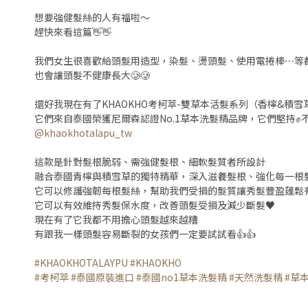
想要強健髮絲的人有福啦～
趕快來看這篇👋👋
我們女生很喜歡給頭髮用造型，染髮、燙頭髮、使用電捲棒⋯等
也會讓頭髮不健康長大🥲🥲
還好我現在有了KHAOKHO考柯萃-雙草本活髮系列（香檸&積雪
它們來自泰國榮獲尼爾森認證No.1草本洗髮精品牌，它們堅持
@khaokhotalapu_tw
這款是針對髮根脆弱、需強健髮根、細軟髮質者所設計
融合泰國青檸與積雪草的獨特精華，深入滋養髮根、強化每一根
它可以修護強韌每根髮絲，幫助我們受損的髮質讓秀髮豐盈蓬鬆
它可以有效維持秀髮保水度，改善頭髮受損及減少斷髮♥️
現在有了它我都不用擔心頭髮越來越糟
有跟我一樣頭髮容易斷裂的女孩們一定要試試看👍👍
#KHAOKHOTALAYPU
#KHAOKHO
#考柯萃
#泰國原裝進口
#泰國no1草本洗髮精
#天然洗髮精
#草