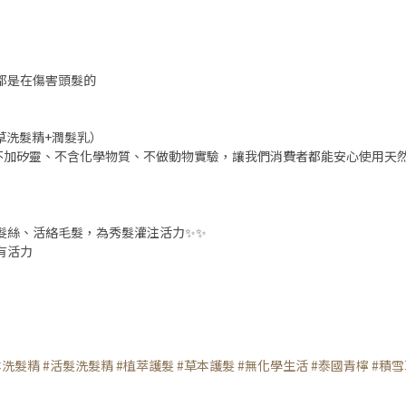
都是在傷害頭髮的
草洗髮精+潤髮乳）
✊不加矽靈、不含化學物質、不做動物實驗，讓我們消費者都能安心使用天然
髮絲、活絡毛髮，為秀髮灌注活力✨✨
有活力
本洗髮精
#活髮洗髮精
#植萃護髮
#草本護髮
#無化學生活
#泰國青檸
#積雪