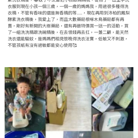
衣服到現在小孩一個三歲，一個一歲的媽媽我，用過很多種得洗
衣精，不管有香味的還是無香精的等......，現在再用到沛柏的鳳梨
酵素洗衣精後，我愛上了，而且大數藥局根啄木鳥藥局都有再
賣，剛好有新開的大樹藥局，還有再做特價買一送一的活動，買
了一組洗洗精跟洗碗精後，在去領錢再去扛，一兼二顧，能天然
洗衣還能驅蚊，是媽媽們相見恨晚得洗衣法寶，低敏又不刺激，
不管孩紙有沒有過敏都能安心使用🥰