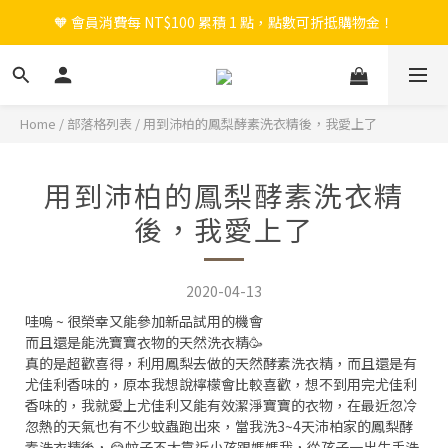
🧡 會員消費每 NT$100 累積 1 點，點數可折抵購物金！
🎉 新會員註冊立即送 $200 購物金＋首購免運！
🎉 新會員註冊立即送 $200 購物金＋首購免運！
Home
/
部落格列表
/
用到沛柏的鳳梨酵素洗衣精後，我愛上了
用到沛柏的鳳梨酵素洗衣精
後，我愛上了
2020-04-13
哇嗚 ~ 很榮幸又能參加新品試用的機會
而且還是能洗寶寶衣物的天然洗衣精🥳
真的是超歡喜得，利用鳳梨去做的天然酵素洗衣精，而且還是有
尤佳利香味的，原本我想說檸檬會比較喜歡，想不到用完尤佳利
香味的，我就愛上尤佳利又能有效潔淨寶寶的衣物，在最近忽冷
忽熱的天氣也有不少蚊蟲跑出來，當我洗3~4天沛柏家的鳳梨酵
素洗衣精後，😂蚊子不太靠近小孩跟媽媽我，從孩子一出生手洗